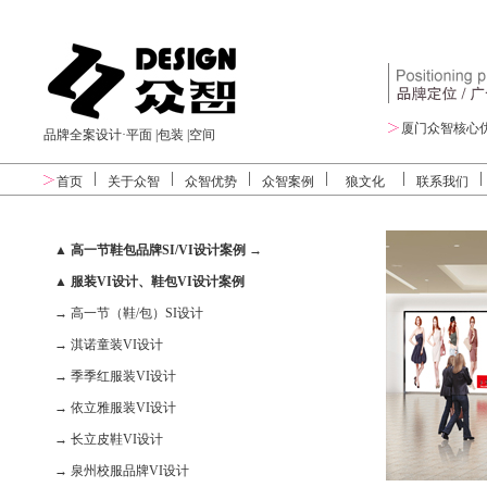
品牌设计
厦门众智核心
品牌全案设计·平面 |包装 |空间
首页
关于众智
众智优势
众智案例
狼文化
联系我们
▲ 高一节鞋包品牌SI/VI设计案例
→
▲ 服装VI设计、鞋包VI设计案例
→
高一节（鞋/包）SI设计
→
淇诺童装VI设计
→ 季季红服装VI设计
→ 依立雅服装VI设计
→ 长立皮鞋VI设计
→
泉州校服品牌VI设计